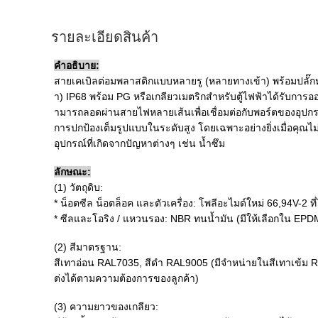
รายละเอียดสินค้า
คําอธิบาย:
สายเคเบิลต่อมพลาสติกแบบหลายรู (หลายทางเข้า) พร้อมปลั
า) IP68 พร้อม PG หรือเกลียวเมตริกสำหรับตู้ไฟฟ้าได้รับการ
ามารถลอดผ่านสายไฟหลายเส้นเพื่อเชื่อมต่อกับพอร์ตของอุปกรณ์ไ
การปกป้องเต็มรูปแบบในระดับสูง โดยเฉพาะอย่างยิ่งเมื่อคุณไ
อุปกรณ์ที่เกิดจากปัญหาต่างๆ เช่น น้ำซึม
ลักษณะ:
(1) วัตถุดิบ:
* น็อตซีล น็อตล็อค และตัวเครื่อง: โพลีอะไมด์ใหม่ 66,94V-2 ท
* ซีลและโอริง / แหวนรอง: NBR ทนน้ำมัน (มีให้เลือกใน 
(2) สีมาตรฐาน:
สีเทาอ่อน RAL7035, สีดำ RAL9005 (มีจำหน่ายในสีเทาเข้ม 
ต่งได้ตามความต้องการของลูกค้า)
(3) ความยาวของเกลียว: