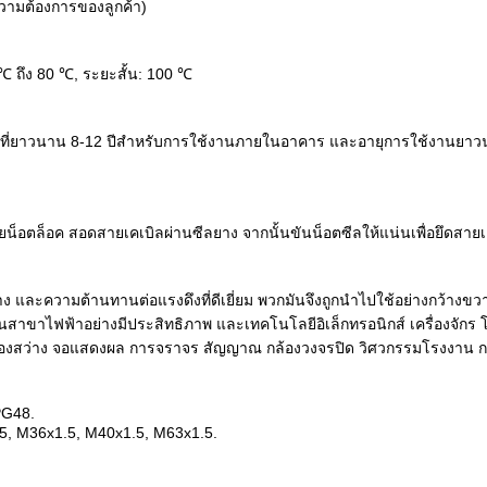
วามต้องการของลูกค้า)
0 ℃ ถึง 80 ℃, ระยะสั้น: 100 ℃
นที่ยาวนาน 8-12 ปีสำหรับการใช้งานภายในอาคาร และอายุการใช้งานยาวน
ดด้วยน็อตล็อค สอดสายเคเบิลผ่านซีลยาง จากนั้นขันน็อตซีลให้แน่นเพื่อยึดสาย
้าง และความต้านทานต่อแรงดึงที่ดีเยี่ยม พวกมันจึงถูกนำไปใช้อย่างกว้างขว
ในสาขาไฟฟ้าอย่างมีประสิทธิภาพ และเทคโนโลยีอิเล็กทรอนิกส์ เครื่องจักร
ฟส่องสว่าง จอแสดงผล การจราจร สัญญาณ กล้องวงจรปิด วิศวกรรมโรงงาน การ
PG48.
5, M36x1.5, M40x1.5, M63x1.5.