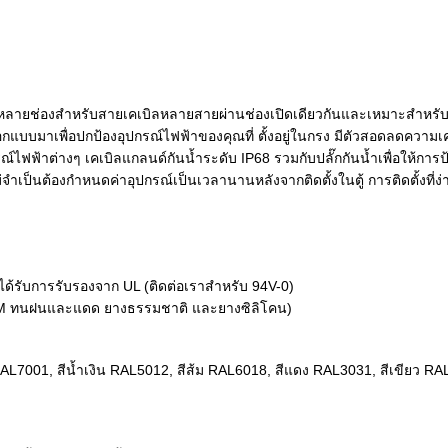
๊กหลายช่องสำหรับสายเคเบิลหลายสายผ่านช่องเปิดเดียวกันและเหมาะสำหร
ออกแบบมาเพื่อปกป้องอุปกรณ์ไฟฟ้าของคุณที่ ตั้งอยู่ในกรง มีตัวสอดลดควา
ฟฟ้าต่างๆ เคเบิลแกลนด์กันน้ำระดับ IP68 รวมกับปลั๊กกันน้ำเพื่อให้การป้อง
ม่จำเป็นต้องกำหนดค่าอุปกรณ์เป็นเวลานานหลังจากติดตั้งในตู้ การติดตั้งท
ี่ได้รับการรับรองจาก UL (ติดต่อเราสำหรับ 94V-0)
EPDM ทนฝนและแดด ยางธรรมชาติ และยางซิลิโคน)
RAL7001, สีน้ำเงิน RAL5012, สีส้ม RAL6018, สีแดง RAL3031, สีเขียว 