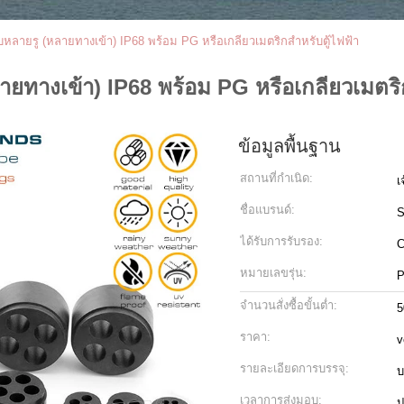
หลายรู (หลายทางเข้า) IP68 พร้อม PG หรือเกลียวเมตริกสำหรับตู้ไฟฟ้า
ยทางเข้า) IP68 พร้อม PG หรือเกลียวเมตริก
ข้อมูลพื้นฐาน
สถานที่กำเนิด:
เ
ชื่อแบรนด์:
S
ได้รับการรับรอง:
C
หมายเลขรุ่น:
P
จำนวนสั่งซื้อขั้นต่ำ:
5
ราคา:
v
รายละเอียดการบรรจุ:
บ
เวลาการส่งมอบ:
ป