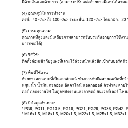
มีด้ายสั้นและด้ายยาว (สามารถปรับแต่งด้ายยาวพิเศษได้ตามค
(4) อุณหภูมิในการทำงาน:
คงที่: -40 </s> ถึง 100 </s> ระยะสั้น: 120 </s> ไดนามิก: -2
(5) เกรดคุณภาพ:
คุณภาพที่สูงและมีเสถียรภาพสามารถรับประกันอายุการใช้งา
มารถขอได้)
(6) วิธีใช้:
ติดตั้งต่อมเข้ากับรูแผงที่เจาะไว้ล่วงหน้าแล้วยึดเข้ากับบอร์
(7) พื้นที่ใช้งาน:
ด้วยการออกแบบที่เป็นเอกลักษณ์ ช่วงการจับยึดสายเคเบิลที่กว
นฝุ่น น้ำ น้ำมัน กรดอ่อน อัลคาไลน์ แอลกอฮอล์ ตัวทำละลาย
ตอร์ กล่องจ่ายไฟ โมดูลพลังงานแสงอาทิตย์ อินเวอร์เตอร์ ไ
(8) มีข้อมูลจำเพาะ:
* PG9, PG11, PG13.5, PG16, PG21, PG29, PG36, PG42, 
* M16x1.5, M18x1.5, M20x1.5, M22x1.5, M25x1.5, M32x1.