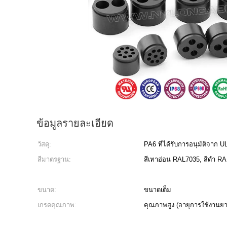
ข้อมูลรายละเอียด
วัสดุ:
PA6 ที่ได้รับการอนุมัติจาก U
สีมาตรฐาน:
สีเทาอ่อน RAL7035, สีดำ RA
ขนาด:
ขนาดเต็ม
เกรดคุณภาพ:
คุณภาพสูง (อายุการใช้งานย