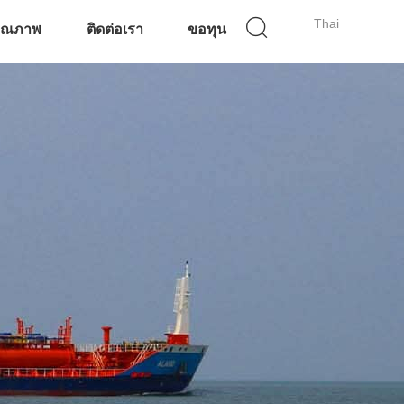
Thai
คุณภาพ
ติดต่อเรา
ขอทุน