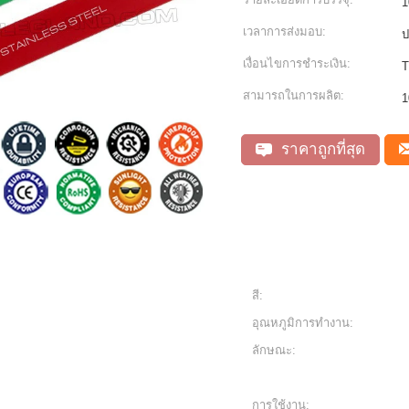
1
เวลาการส่งมอบ:
ป
เงื่อนไขการชำระเงิน:
T
สามารถในการผลิต:
1
ราคาถูกที่สุด
สี:
อุณหภูมิการทํางาน:
ลักษณะ:
การใช้งาน: