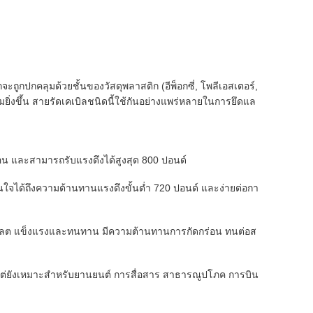
ถูกปกคลุมด้วยชั้นของวัสดุพลาสติก (อีพ็อกซี่, โพลีเอสเตอร์,
่งขึ้น สายรัดเคเบิลชนิดนี้ใช้กันอย่างแพร่หลายในการยึดแล
ลอน และสามารถรับแรงดึงได้สูงสุด 800 ปอนด์
ใจได้ถึงความต้านทานแรงดึงขั้นต่ำ 720 ปอนด์ และง่ายต่อกา
วโอเลต แข็งแรงและทนทาน มีความต้านทานการกัดกร่อน ทนต่อส
 แต่ยังเหมาะสำหรับยานยนต์ การสื่อสาร สาธารณูปโภค การบิน