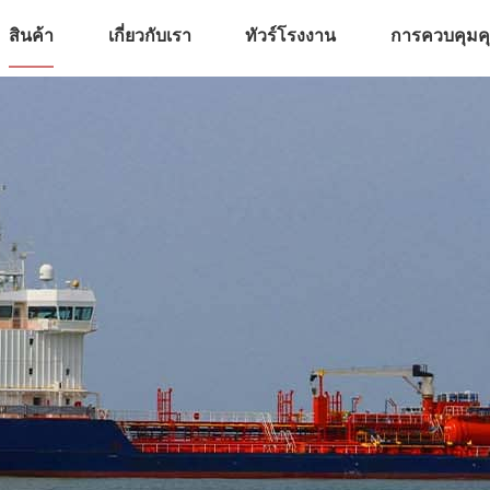
สินค้า
เกี่ยวกับเรา
ทัวร์โรงงาน
การควบคุม